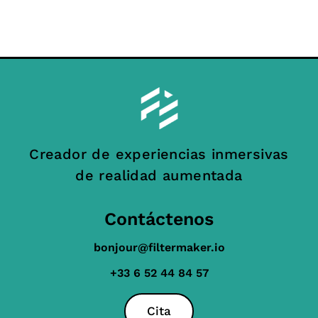
Creador de experiencias inmersivas
de realidad aumentada
Contáctenos
bonjour@filtermaker.io
+33 6 52 44 84 57
Cita