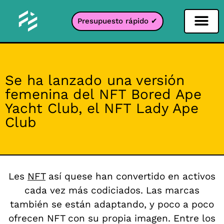
Presupuesto rápido ✔
Filtro de redes sociales
Filtro Instagr
Filtro Snapcha
Filtro TikTok
Se ha lanzado una versión
femenina del NFT Bored Ape
Yacht Club, el NFT Lady Ape
Club
L
es
NFT
así que
se han convertido en activos
cada vez más codiciados. Las marcas
también se están adaptando, y poco a poco
ofrecen NFT con su propia imagen. Entre los