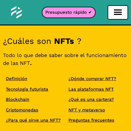
Presupuesto rápido ✔
Filtro de redes sociales
Filtro Instagr
Filtro Snapcha
Filtro TikTok
¿Cuáles son
NFTs
?
Todo lo que debe saber sobre el funcionamiento
de las NFT
.
Definición
¿Dónde comprar NFT?
Tecnología futurista
Las plataformas NFT
Blockchain
¿Qué es una cartera?
Criptomonedas
NFT y metaverso
¿Para qué sirve una NFT?
Preguntas frecuentes