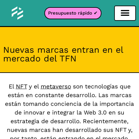
Presupuesto rápido ✔
Filtro de redes sociales
Filtro Instagr
Filtro Snapcha
Filtro TikTok
Nuevas marcas entran en el
mercado del TFN
El
NFT
y el
metaverso
son tecnologías que
están en constante desarrollo. Las marcas
están tomando conciencia de la importancia
de innovar e integrar la Web 3.0 en su
estrategia de desarrollo. Recientemente,
nuevas marcas han desarrollado sus NFT y,
por tanto, están entrando en el mercado.