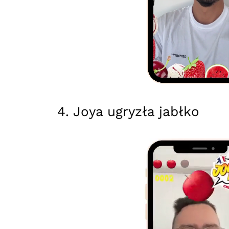
4. Joya ugryzła jabłko