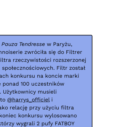
o
Pauza Tendresse
w Paryżu,
noiserie zwróciła się do Filtrer
iltra rzeczywistości rozszerzonej
 społecznościowych. Filtr został
ach konkursu na koncie marki
ie ponad 100 uczestników
. Użytkownicy musieli
nto
@harrys_officiel
i
ko relację przy użyciu filtra
koniec konkursu wylosowano
tórzy wygrali 2 pufy FATBOY