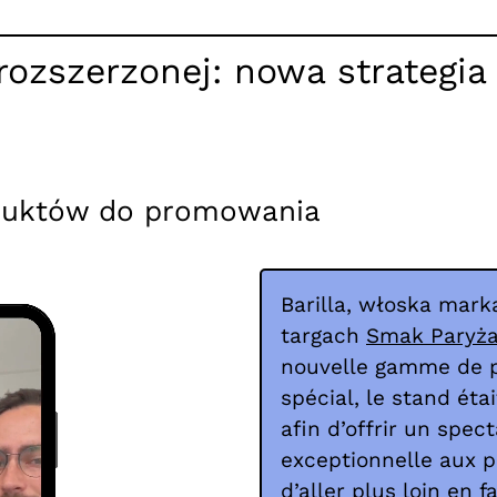
 rozszerzonej: nowa strategia
oduktów do promowania
Barilla, włoska mar
targach
Smak Paryża
nouvelle gamme de pâ
spécial, le stand ét
afin d’offrir un spec
exceptionnelle aux pa
d’aller plus loin en 