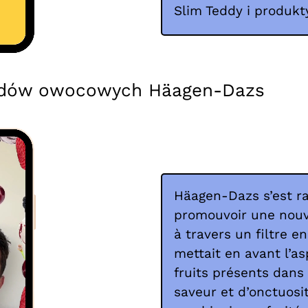
Slim Teddy i produkty
odów owocowych Häagen-Dazs
Häagen-Dazs s’est r
promouvoir une nouve
à travers un filtre e
mettait en avant l’as
fruits présents dans 
saveur et d’onctuosi