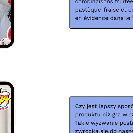
combinaisons fruitée
pastèque-fraise et c
en évidence dans le 
Czy jest lepszy spo
produktu niż gra w r
Takie wyzwanie post
zwróciła się do nasz