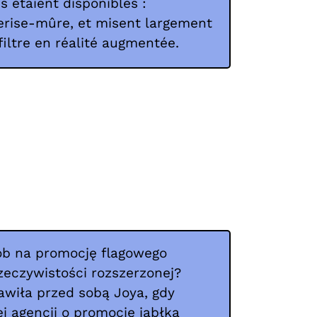
s étaient disponibles :
erise-mûre, et misent largement
filtre en réalité augmentée.
sób na promocję flagowego
zeczywistości rozszerzonej?
awiła przed sobą Joya, gdy
ej agencji o promocję jabłka