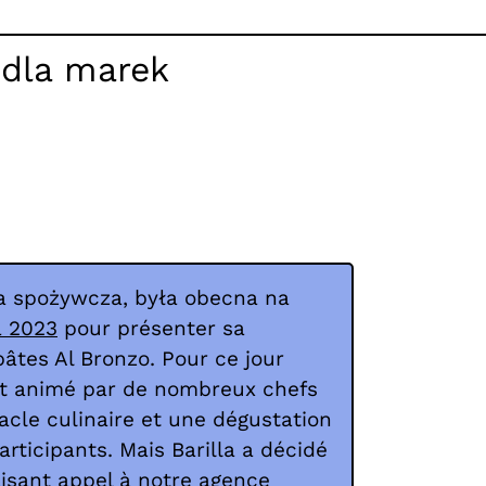
 dla marek
ka spożywcza, była obecna na
 2023
pour présenter sa
tes Al Bronzo. Pour ce jour
ait animé par de nombreux chefs
tacle culinaire et une dégustation
rticipants. Mais Barilla a décidé
faisant appel à notre agence