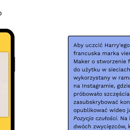
o
Aby uczcić Harry'eg
francuska marka vien
Maker o stworzenie f
do użytku w sieciach
wykorzystany w ram
na Instagramie, gdz
próbowało szczęścia
zasubskrybować ko
opublikować wideo ja
Pozycja czułości.
Na 
dwóch zwycięzców, k