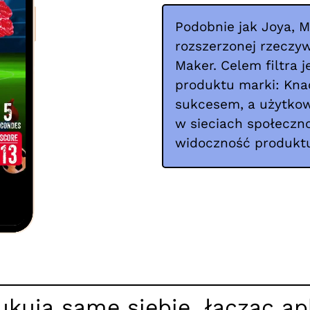
Podobnie jak Joya, 
rozszerzonej rzeczyw
Maker. Celem filtra
produktu marki: Knac
sukcesem, a użytkown
w sieciach społeczno
widoczność produkt
kują same siebie, łącząc apl