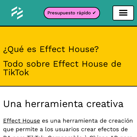
Presupuesto rápido ✔
Filtro de redes sociales
Filtro Instagr
Filtro Snapcha
Filtro TikTok
¿Qué es Effect House?
Todo sobre Effect House de
TikTok
Una herramienta creativa
Effect House
es
una herramienta de creación
que permite a los usuarios crear efectos de