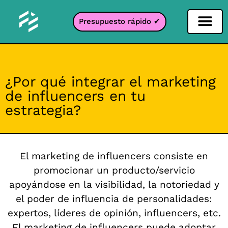
Presupuesto rápido ✔
Filtro de redes sociales
Filtro Instagr
Filtro Snapcha
Filtro TikTok
¿Por qué integrar el marketing
de influencers en tu
estrategia?
El marketing de influencers consiste en
promocionar un producto/servicio
apoyándose en la visibilidad, la notoriedad y
el poder de influencia de personalidades:
expertos, líderes de opinión, influencers, etc.
El marketing de influencers puede adoptar