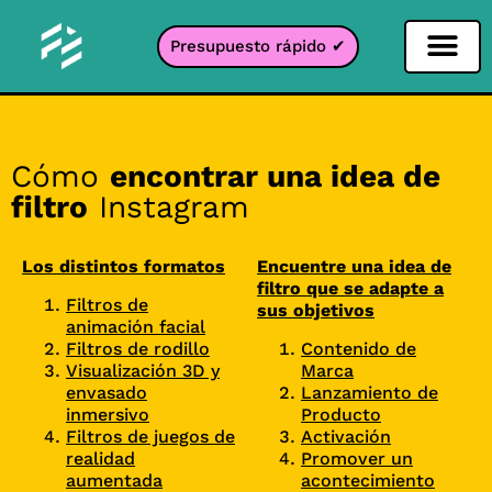
Presupuesto rápido ✔
Filtro de redes sociales
Filtro Instagr
Filtro Snapcha
Filtro TikTok
Cómo
encontrar una idea de
filtro
Instagram
Los distintos formatos
Encuentre una idea de
filtro que se adapte a
Filtros de
sus objetivos
animación facial
Filtros de rodillo
Contenido de
Visualización 3D y
Marca
envasado
Lanzamiento de
inmersivo
Producto
Filtros de juegos de
Activación
realidad
Promover un
aumentada
acontecimiento