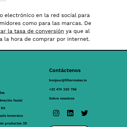
 electrónico en la red social para
umidores como para las marcas. De
r la tasa de conversión
ya que al
a la hora de comprar por internet.
Contáctenos
bonjour@filtermaker.io
+32 474 230 766
des
Sobre nosotros
nimación facial
 RA
ado inmersivo
ión productos 3D