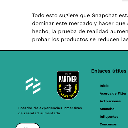
Todo esto sugiere que Snapchat está
dominar este mercado y hacer que s
hecho, la prueba de realidad aume
probar los productos se reducen las
Enlaces útiles
Inicio
Acerca de Filter
Activaciones
Creador de experiencias inmersivas
Anuncios
de realidad aumentada
Influyentes
Concursos