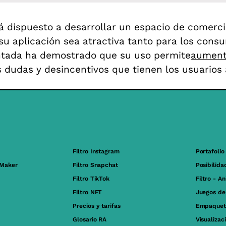
 dispuesto a desarrollar un espacio de comercio
u aplicación sea atractiva tanto para los cons
ntada ha demostrado que su uso permite
aumenta
 dudas y desincentivos que tienen los usuarios 
Filtro Instagram
Portafolio
 Maker
Filtro Snapchat
Posibilida
Filtro TikTok
Filtro - A
Filtro NFT
Juegos de
Precios y tarifas
Empaquet
Glosario RA
Visualizac