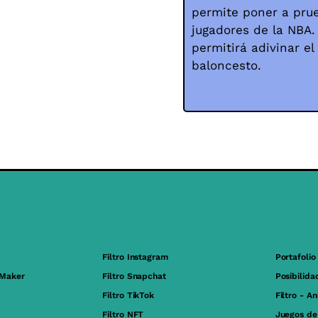
permite poner a pru
jugadores de la NBA.
permitirá adivinar e
baloncesto.
Filtro Instagram
Portafolio
 Maker
Filtro Snapchat
Posibilida
Filtro TikTok
Filtro - A
Filtro NFT
Juegos de