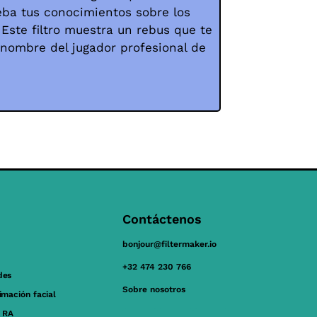
eba tus conocimientos sobre los
 Este filtro muestra un rebus que te
l nombre del jugador profesional de
Contáctenos
bonjour@filtermaker.io
+32 474 230 766
des
Sobre nosotros
nimación facial
 RA