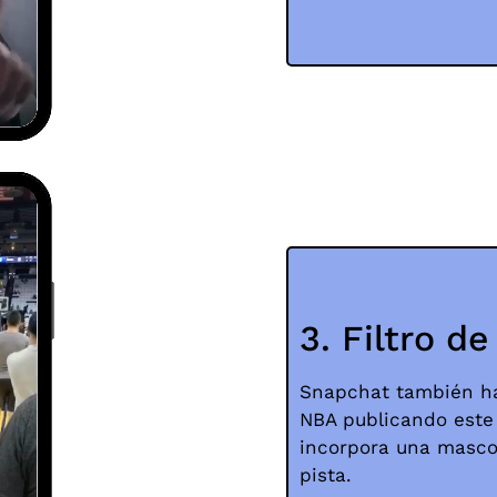
3. Filtro d
Snapchat también ha
NBA publicando este f
incorpora una mascot
pista.