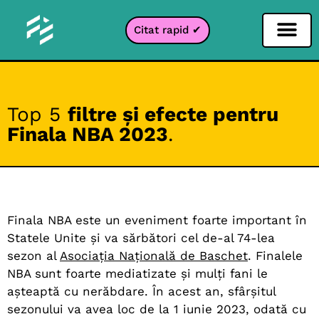
Citat rapid ✔
Filtru pentru rețele sociale
Filtru Instagr
Filtru Snapcha
Filtru TikTok
Top 5
filtre și efecte pentru
Finala NBA 2023
.
Finala NBA este un eveniment foarte important în
Statele Unite și va sărbători cel de-al 74-lea
sezon al
Asociația Națională de Baschet
. Finalele
NBA sunt foarte mediatizate și mulți fani le
așteaptă cu nerăbdare. În acest an, sfârșitul
sezonului va avea loc de la 1 iunie 2023, odată cu