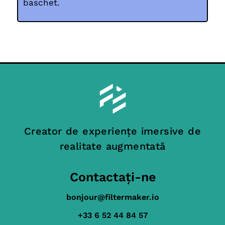
baschet.
Creator de experiențe imersive de
realitate augmentată
Contactați-ne
bonjour@filtermaker.io
+33 6 52 44 84 57