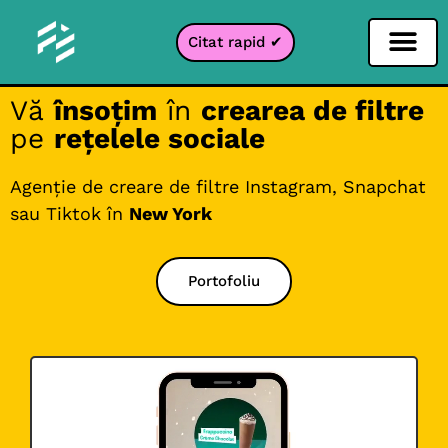
Citat rapid ✔
Filtru pentru rețele sociale
Filtru Instagr
Filtru Snapcha
Filtru TikTok
Vă
însoțim
în
crearea de filtre
pe
rețelele sociale
Agenție de creare de filtre Instagram, Snapchat
sau Tiktok în
New York
Portofoliu