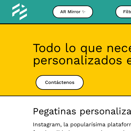
AR Mirror ✨
Fil
Todo lo que nece
personalizados 
Contáctenos
Pegatinas personaliz
Instagram, la popularísima platafor