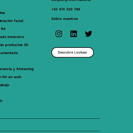
+32 474 230 766
des
Sobre nosotros
nimación facial
 RA
ado inmersivo
ión productos 3D
Descubre Lookaar
aumentada
erencia y Streaming
ón RA en web
rabajo
 ✨