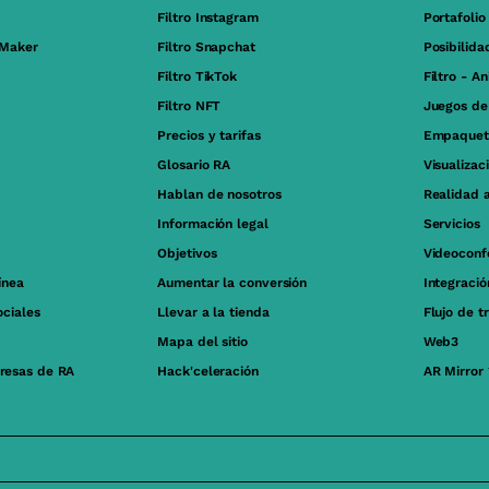
Filtro Instagram
Portafolio
 Maker
Filtro Snapchat
Posibilida
Filtro TikTok
Filtro - A
Filtro NFT
Juegos de
Precios y tarifas
Empaquet
Glosario RA
Visualizac
Hablan de nosotros
Realidad 
Información legal
Servicios
Objetivos
Videoconf
ínea
Aumentar la conversión
Integraci
ociales
Llevar a la tienda
Flujo de t
Mapa del sitio
Web3
resas de RA
Hack'celeración
AR Mirror