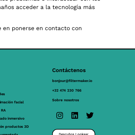
maños acceder a la tecnología más
e en ponerse en contacto con
Contáctenos
bonjour@filtermaker.io
+32 474 230 766
des
Sobre nosotros
nimación facial
 RA
ado inmersivo
ión productos 3D
Descubre Lookaar
aumentada