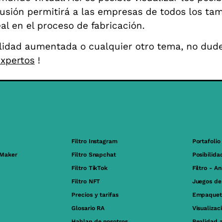
sión permitirá a las empresas de todos los ta
l en el proceso de fabricación.
lidad aumentada o cualquier otro tema, no dud
expertos
!
Filtro Instagram
Portafolio
 Maker
Filtro Snapchat
Posibilida
Filtro TikTok
Filtro - A
Filtro NFT
Juegos de
Precios y tarifas
Empaquet
Glosario RA
Visualizac
Hablan de nosotros
Realidad 