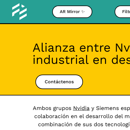
AR Mirror ✨
Fil
Alianza entre N
industrial en de
Contáctenos
Ambos grupos
Nvidia
y
Siemens
espe
colaboración en el desarrollo del me
combinación de sus dos tecnología