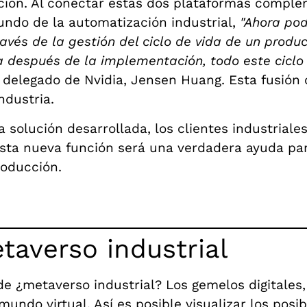
ción
. Al conectar estas dos plataformas comple
mundo de la automatización industrial,
"Ahora pod
avés de la gestión del ciclo de vida de un produ
ica después de la implementación, todo este cicl
o delegado de Nvidia, Jensen Huang. Esta fusión
industria.
 solución desarrollada, los clientes industriale
Esta nueva función será una verdadera ayuda par
roducción.
taverso industrial
 de
¿metaverso industrial? Los gemelos digitales
undo virtual. Así es posible visualizar los posi