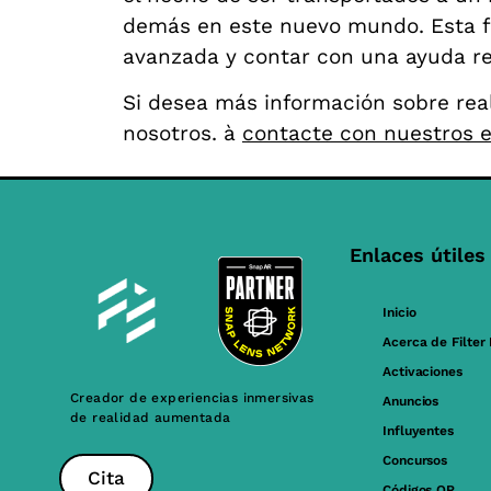
demás en este nuevo mundo. Esta fu
avanzada y contar con una ayuda rea
Si desea más información sobre rea
nosotros.
à
contacte con nuestros 
Enlaces útiles
Inicio
Acerca de Filter
Activaciones
Creador de experiencias inmersivas
Anuncios
de realidad aumentada
Influyentes
Concursos
Cita
Códigos QR