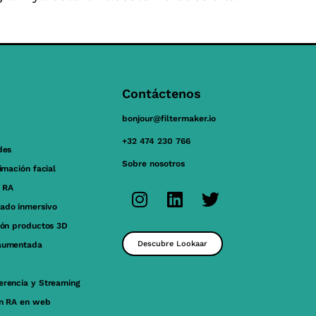
Contáctenos
bonjour@filtermaker.io
+32 474 230 766
des
Sobre nosotros
nimación facial
 RA
ado inmersivo
ión productos 3D
Descubre Lookaar
aumentada
erencia y Streaming
ón RA en web