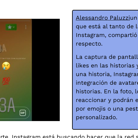
Alessandro Paluzzi
un
que está al tanto de 
Instagram, compartió
respecto.
La captura de pantal
likes en las historias
una historia, Instagr
integración de avatar
historias. En la foto,
reaccionar y podrán 
por emojis o una pes
personalizado.
te, Instagram está buscando hacer que la red so