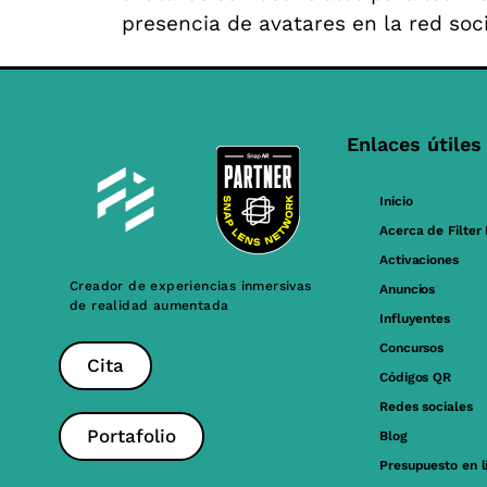
presencia de avatares en la red soci
Enlaces útiles
Inicio
Acerca de Filter
Activaciones
Creador de experiencias inmersivas
Anuncios
de realidad aumentada
Influyentes
Concursos
Cita
Códigos QR
Redes sociales
Portafolio
Blog
Presupuesto en l