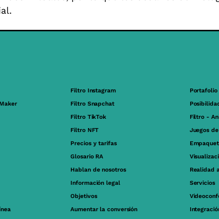
al.
Filtro Instagram
Portafolio
 Maker
Filtro Snapchat
Posibilida
Filtro TikTok
Filtro - A
Filtro NFT
Juegos de
Precios y tarifas
Empaquet
Glosario RA
Visualizac
Hablan de nosotros
Realidad 
Información legal
Servicios
Objetivos
Videoconf
ínea
Aumentar la conversión
Integraci