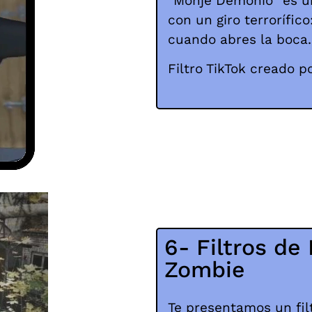
"Monje Demonio" es 
con un giro terrorífic
cuando abres la boca.
Filtro TikTok creado p
6- Filtros de
Zombie
Te presentamos un fi