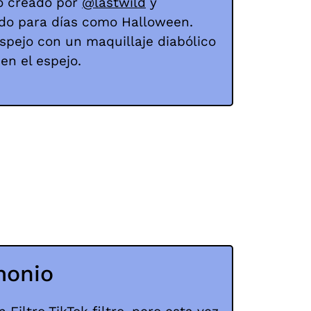
ro creado por
@lastwild
y
do para días como Halloween.
espejo con un maquillaje diabólico
en el espejo.
monio