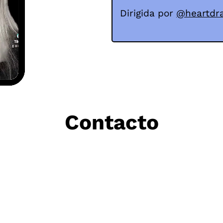
Dirigida por
@heartdraf
Contacto