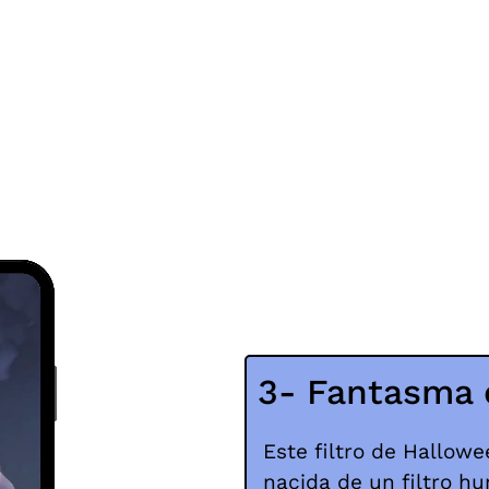
3- Fantasma e
Este filtro de Hallow
nacida de un filtro hu