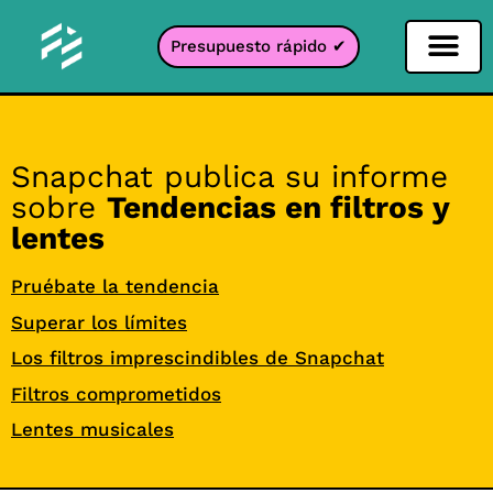
Presupuesto rápido ✔
Filtro de redes sociales
Filtro Instagr
Filtro Snapcha
Filtro TikTok
Snapchat publica su informe
sobre
Tendencias en filtros y
lentes
Pruébate la tendencia
Superar los límites
Los filtros imprescindibles de Snapchat
Filtros comprometidos
Lentes musicales