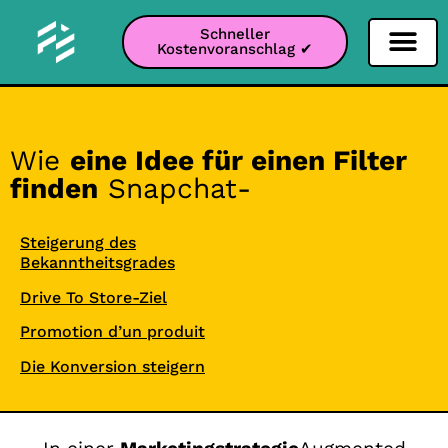
Schneller
Kostenvoranschlag ✔
Filter Soziale Netz
Instagram-Filter
Snapchat-Filter
TikTok-Filter
Wie
eine Idee für einen Filter
finden
Snapchat-
Steigerung des
Bekanntheitsgrades
Drive To Store-Ziel
Promotion d’un produit
Die Konversion steigern