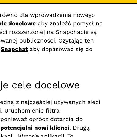
arówno dla wprowadzenia nowego
ele docelowe
aby znaleźć pomysł na
tości rozszerzonej na Snapchacie są
wanej publiczności. Czytając ten
r
Snapchat
aby dopasować się do
je cele docelowe
edną z najczęściej używanych sieci
 Uruchomienie filtra
, ponieważ oprócz dotarcia do
.
potencjalni nowi klienci
. Drugą
ikacji.
Historie
aplikacji. To