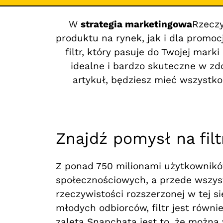
W
strategia marketingowa
Rzecz
produktu na rynek, jak i dla promoc
filtr, który pasuje do Twojej mark
idealne i bardzo skuteczne w zd
artykuł, będziesz mieć wszystko
Znajdź pomysł na fil
Z ponad 750 milionami użytkowników
społecznościowych, a przede wszyst
rzeczywistości rozszerzonej w tej s
młodych odbiorców, filtr jest równ
zaletą Snapchata jest to, że można w