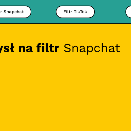
tr Snapchat
Filtr TikTok
ł na filtr
Snapchat