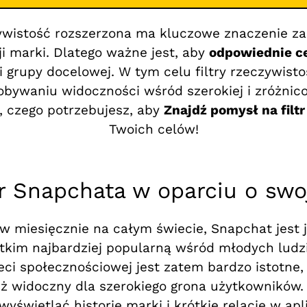
ywistość rozszerzona ma kluczowe znaczenie z
ji marki. Dlatego ważne jest, aby
odpowiednie c
i i grupy docelowej. W tym celu filtry rzeczywis
obywaniu widoczności wśród szerokiej i zróżnico
, czego potrzebujesz, aby
Znajdź pomysł na filt
Twoich celów!
tr Snapchata w oparciu o swo
 miesięcznie na całym świecie, Snapchat jest j
kim najbardziej popularną wśród młodych ludzi.
ieci społecznościowej jest zatem bardzo istotne
ież widoczny dla szerokiego grona użytkowników
yświetlać historie marki i krótkie relacje w apl