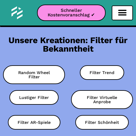
Schneller
Kostenvoranschlag ✔
Filter Soziale Netz
Instagram-Filter
Snapchat-Filter
TikTok-Filter
Unsere Kreationen: Filter für
Bekanntheit
Random Wheel
Filter Trend
Filter
Lustiger Filter
Filter Virtuelle
Anprobe
Filter AR-Spiele
Filter Schönheit