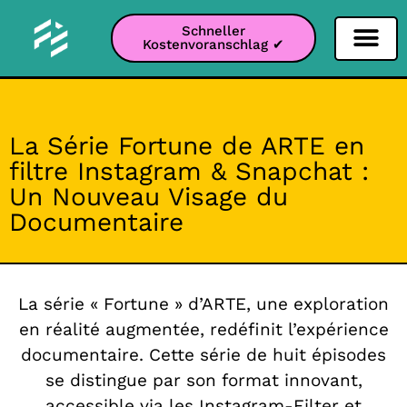
Schneller
Kostenvoranschlag ✔
Filter Soziale Netz
Instagram-Filter
Snapchat-Filter
TikTok-Filter
La Série Fortune de ARTE en
filtre Instagram & Snapchat :
Un Nouveau Visage du
Documentaire
La série « Fortune » d’ARTE, une exploration
en réalité augmentée, redéfinit l’expérience
documentaire. Cette série de huit épisodes
se distingue par son format innovant,
accessible via les
Instagram-Filter
et