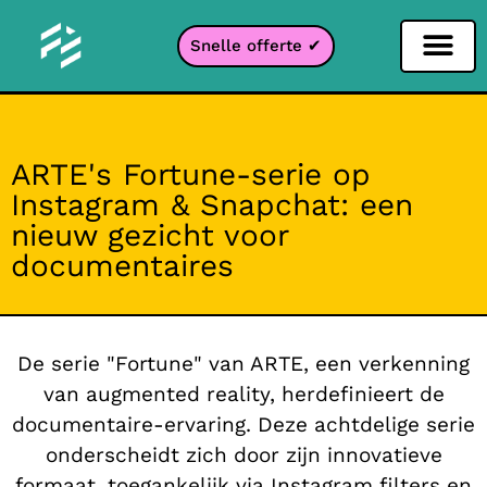
Snelle offerte ✔
Sociale netwerken filter
Instagram filter
Snapchat filter
TikTok filter
ARTE's Fortune-serie op
Instagram & Snapchat: een
nieuw gezicht voor
documentaires
De serie "Fortune" van ARTE, een verkenning
van augmented reality, herdefinieert de
documentaire-ervaring. Deze achtdelige serie
onderscheidt zich door zijn innovatieve
formaat, toegankelijk via
Instagram filters
en