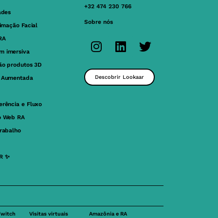
+32 474 230 766
ades
Sobre nós
nimação Facial
RA
m imersiva
ção produtos 3D
Descobrir Lookaar
e Aumentada
erência e Fluxo
o Web RA
trabalho
R ✨
Twitch
Visitas virtuais
Amazônia e RA