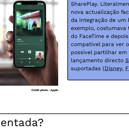
SharePlay. Literalmen
nova actualização faci
da integração de um
exemplo, costumava t
do FaceTime e depoi
compatível para ver 
possível partilhar em
lançamento directo
S
suportadas (
Disney
,
F
mentada?