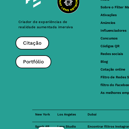
Sobre o Filter M
Ativações
Criador de experiências de
Anúncios
realidade aumentada imersiva
Influenciadores
Concursos
Citação
Códigos QR
Redes sociais
Portfólio
Blog
Cotação online
Filtro de Redes S
filtro do Facebo
As melhores emp
New York
Los Angeles
Dubai
Spark AR
Lens Studio
Encontrar filtros Instagr