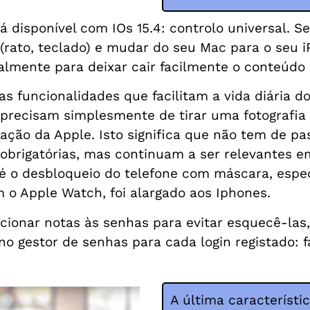
á disponível com IOs 15.4: controlo universal. 
s (rato, teclado) e mudar do seu Mac para o seu 
cialmente para deixar cair facilmente o conteúd
s funcionalidades que facilitam a vida diária do
s precisam simplesmente de tirar uma fotografia
ção da Apple. Isto significa que não tem de pas
 obrigatórias, mas continuam a ser relevantes e
 é o desbloqueio do telefone com máscara, espec
om o Apple Watch, foi alargado aos Iphones.
dicionar notas às senhas para evitar esquecê-las
no gestor de senhas para cada login registado: fá
A última característi