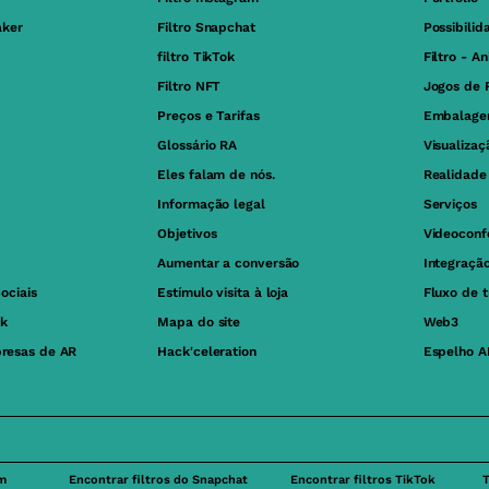
aker
Filtro Snapchat
Possibilid
filtro TikTok
Filtro - A
Filtro NFT
Jogos de 
Preços e Tarifas
Embalage
Glossário RA
Visualiza
Eles falam de nós.
Realidad
Informação legal
Serviços
Objetivos
Videoconf
Aumentar a conversão
Integraçã
ociais
Estímulo visita à loja
Fluxo de 
ok
Mapa do site
Web3
resas de AR
Hack'celeration
Espelho A
am
Encontrar filtros do Snapchat
Encontrar filtros TikTok