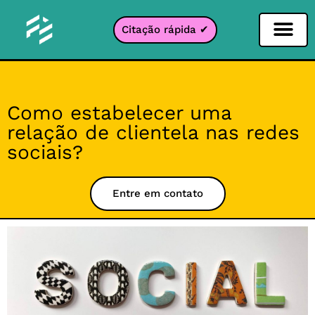
Citação rápida ✔
Filtro de Redes Sociais
Filtro Instagr
Filtro Snapcha
filtro TikTok
Como estabelecer uma
relação de clientela nas redes
sociais?
Entre em contato