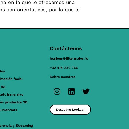
ina en la que le ofrecemos una
s son orientativos, por lo que le
Contáctenos
bonjour@filtermaker.io
+32 474 230 766
des
Sobre nosotros
nimación facial
 RA
ado inmersivo
ión productos 3D
Descubre Lookaar
aumentada
erencia y Streaming