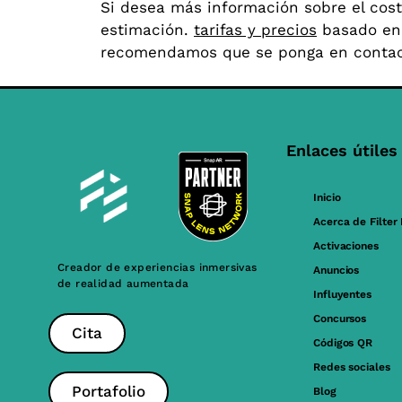
Si desea más información sobre el cos
estimación.
tarifas y precios
basado en e
recomendamos que se ponga en contac
Enlaces útiles
Inicio
Acerca de Filter
Activaciones
Creador de experiencias inmersivas
Anuncios
de realidad aumentada
Influyentes
Concursos
Cita
Códigos QR
Redes sociales
Portafolio
Blog