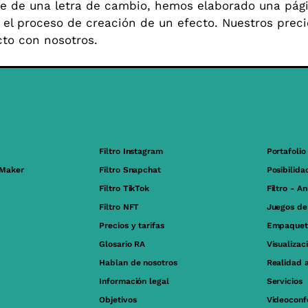
te de una letra de cambio, hemos elaborado una pág
l proceso de creación de un efecto. Nuestros precio
to con nosotros.
Filtro Instagram
Portafolio
 Maker
Filtro Snapchat
Posibilida
Filtro TikTok
Filtro - A
Filtro NFT
Juegos de
Precios y tarifas
Empaquet
Glosario RA
Visualizac
Hablan de nosotros
Realidad 
Información legal
Servicios
Objetivos
Videoconf