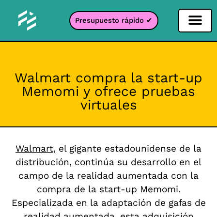
Presupuesto rápido ✔
Filtro de redes sociales
Filtro Instagr
Filtro Snapcha
Filtro TikTok
Walmart compra la start-up
Memomi y ofrece pruebas
virtuales
Walmart,
el gigante estadounidense de la
distribución, continúa su desarrollo en el
campo de la realidad aumentada con la
compra de la start-up Memomi.
Especializada en la adaptación de gafas de
realidad aumentada, esta adquisición