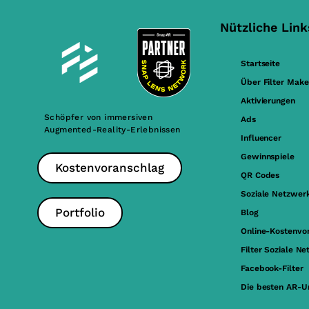
Nützliche Link
Startseite
Über Filter Make
Aktivierungen
Schöpfer von immersiven
Ads
Augmented-Reality-Erlebnissen
Influencer
Gewinnspiele
Kostenvoranschlag
QR Codes
Soziale Netzwer
Portfolio
Blog
Online-Kostenvo
Filter Soziale N
Facebook-Filter
Die besten AR-