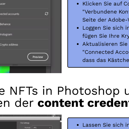
Klicken Sie auf 
"Verbundene Kont
Seite der Adobe-
Loggen Sie sich 
fügen Sie Ihre Kr
Aktualisieren Sie
"Connected Accou
dass das Kästche
e NFTs in Photoshop
en der
content creden
Lassen Sie sich i