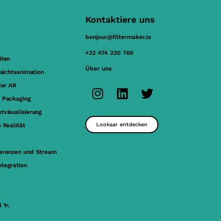
Kontaktiere uns
bonjour@filtermaker.io
+32 474 230 766
iten
Über uns
esichtsanimation
der AR
 Packaging
tvisualisierung
Lookaar entdecken
 Realität
erenzen und Stream
tegration
l ✨.