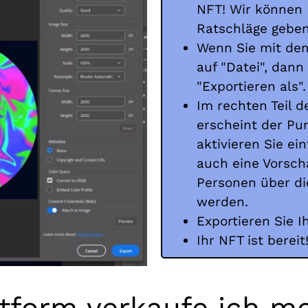
NFT! Wir können
Ratschläge gebe
Wenn Sie mit dem 
auf "Datei", dann
"Exportieren als".
Im rechten Teil d
erscheint der Pun
aktivieren Sie ei
auch eine Vorsch
Personen über di
werden.
Exportieren Sie I
Ihr NFT ist bereit
ttform verkaufe ich 