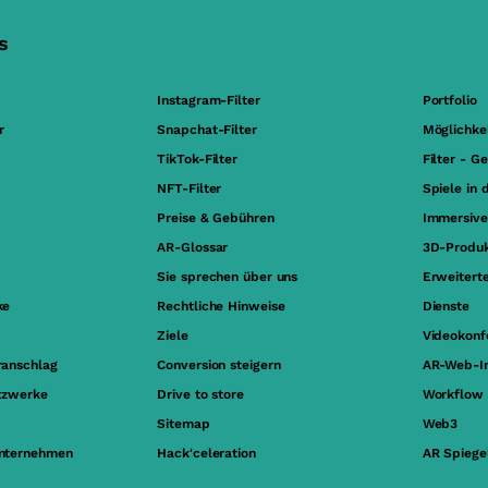
s
Instagram-Filter
Portfolio
r
Snapchat-Filter
Möglichke
TikTok-Filter
Filter - G
NFT-Filter
Spiele in 
Preise & Gebühren
Immersive
AR-Glossar
3D-Produk
Sie sprechen über uns
Erweiterte
ke
Rechtliche Hinweise
Dienste
Ziele
Videokonf
ranschlag
Conversion steigern
AR-Web-In
etzwerke
Drive to store
Workflow
Sitemap
Web3
Unternehmen
Hack'celeration
AR Spiege