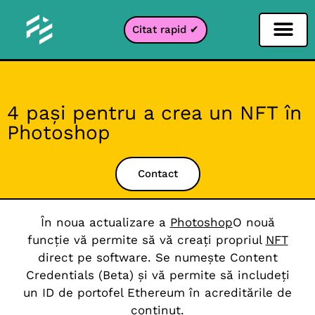
Citat rapid ✔
Filtru pentru rețele sociale
Filtru Instagr
Filtru Snapcha
Filtru TikTok
4 pași pentru a crea un NFT în
Photoshop
Contact
În noua actualizare a
Photoshop
O nouă
funcție vă permite să vă creați propriul
NFT
direct pe software. Se numește Content
Credentials (Beta) și vă permite să includeți
un ID de portofel Ethereum în acreditările de
conținut.