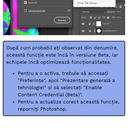
După cum probabil ați observat din denumire,
această funcție este încă în versiune Beta, iar
echipele încă optimizează funcționalitatea.
Pentru a o activa, trebuie să accesați
"Preferințe", apoi "Prezentare generală a
tehnologiei" și să selectați "Enable
Content Credential (Beta)".
Pentru a actualiza corect această funcție,
reporniți Photoshop.