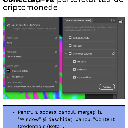
criptomonede
Pentru a accesa panoul, mergeți la
"Window" și deschideți panoul "Content
Credentials (Beta)".