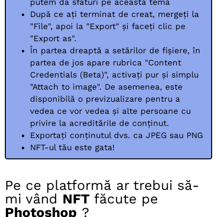
putem da sfaturi pe această temă
După ce ați terminat de creat, mergeți la
"File", apoi la "Export" și faceți clic pe
"Export as".
În partea dreaptă a setărilor de fișiere, în
partea de jos apare rubrica "Content
Credentials (Beta)", activați pur și simplu
"Attach to image". De asemenea, este
disponibilă o previzualizare pentru a
vedea ce vor vedea și alte persoane cu
privire la acreditările de conținut.
Exportați conținutul dvs. ca JPEG sau PNG
NFT-ul tău este gata!
Pe ce platformă ar trebui să-
mi vând
NFT
făcute pe
Photoshop
?