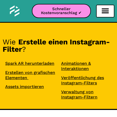
Schneller
Kostenvoranschlag ✔
Filter Soziale Netz
Instagram-Filter
Snapchat-Filter
TikTok-Filter
Wie
Erstelle einen Instagram-
Filter
?
Spark AR herunterladen
Animationen &
Interaktionen
Erstellen von grafischen
Elementen
Veröffentlichung des
Instagram-Filters
Assets importieren
Verwaltung von
Instagram-Filtern