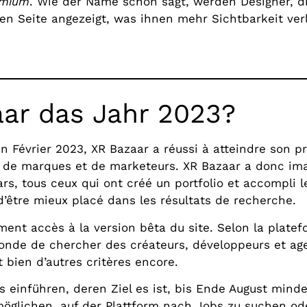
emium
. Wie der Name schon sagt, werden Designer, d
en Seite angezeigt, was ihnen mehr Sichtbarkeit verl
aar das Jahr 2023?
 Février 2023, XR Bazaar a réussi à atteindre son pr
us de marques et de marketeurs. XR Bazaar a donc ima
ars, tous ceux qui ont créé un portfolio et accompli 
d’être mieux placé dans les résultats de recherche.
ment accès à la version bêta du site. Selon la platef
onde de chercher des créateurs, développeurs et agen
 bien d’autres critères encore.
 einführen, deren Ziel es ist, bis Ende August mind
öglichen, auf der Plattform nach Jobs zu suchen ode