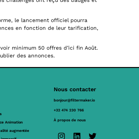
les challenges ont reçu des badges et
orme, le lancement officiel pourra
ces en fonction de leur tarification,
avoir minimum 50 offres d’ici fin Août.
publier des annonces.
Nous contacter
bonjour@filtermaker.io
+32 474 230 766
s
À propos de nous
ace Animation
éalité augmentée