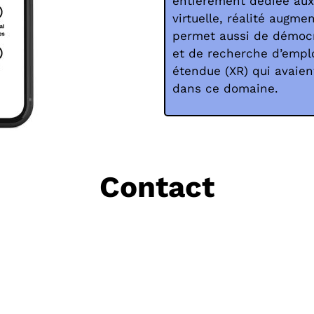
entièrement dédiée aux
virtuelle, réalité augme
permet aussi de démocr
et de recherche d’emplo
étendue (XR) qui avaien
dans ce domaine.
Contact