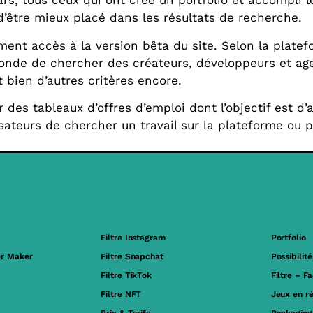
ars, tous ceux qui ont créé un portfolio et accompli 
d’être mieux placé dans les résultats de recherche.
ment accès à la version bêta du site. Selon la platef
onde de chercher des créateurs, développeurs et agen
 bien d’autres critères encore.
 des tableaux d’offres d’emploi dont l’objectif est d’
isateurs de chercher un travail sur la plateforme ou 
Filtre Instagram
Portfolio
er Maker
Filtre Snapchat
Possibilité
Filtre TikTok
Filtre – F
Filtre NFT
Jeux en r