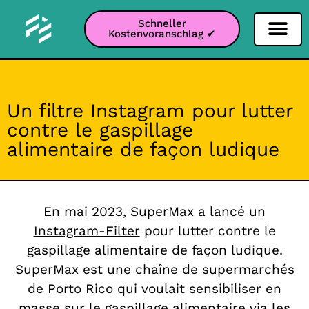
Schneller
Kostenvoranschlag ✔
Filter Soziale Netz
Instagram-Filter
Snapchat-Filter
TikTok-Filter
Un filtre Instagram pour lutter
contre le gaspillage
alimentaire de façon ludique
En mai 2023, SuperMax a lancé un
Instagram-Filter
pour lutter contre le
gaspillage alimentaire de façon ludique.
SuperMax est une chaîne de supermarchés
de Porto Rico qui voulait sensibiliser en
masse sur le gaspillage alimentaire via les