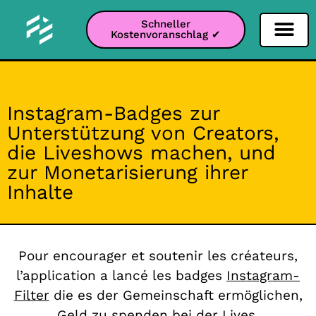
Schneller
Kostenvoranschlag ✔
Filter Soziale Netz
Instagram-Filter
Snapchat-Filter
TikTok-Filter
Instagram-Badges zur
Unterstützung von Creators,
die Liveshows machen, und
zur Monetarisierung ihrer
Inhalte
Pour encourager et soutenir les créateurs,
l’application a lancé les badges
Instagram-
Filter
die es der Gemeinschaft ermöglichen,
Geld zu spenden bei
der Lives
.