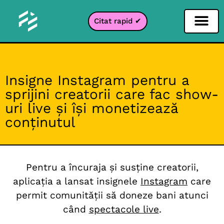
Citat rapid ✔
Filtru pentru rețele sociale
Filtru Instagr
Filtru Snapcha
Filtru TikTok
Insigne Instagram pentru a
sprijini creatorii care fac show-
uri live și își monetizează
conținutul
Pentru a încuraja și susține creatorii,
aplicația a lansat insignele
Instagram
care
permit comunității să doneze bani atunci
când
spectacole live
.