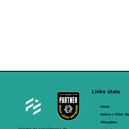
Links úteis
Início
Sobre o Filter M
Ativações