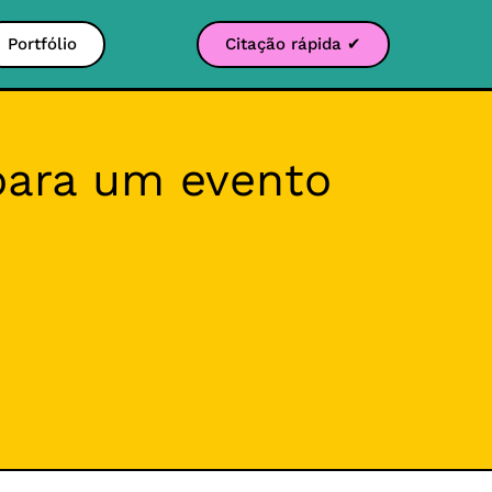
Portfólio
Citação rápida ✔
 para um evento