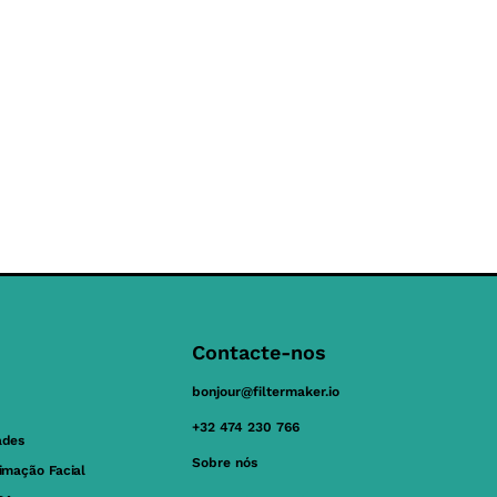
Contacte-nos
bonjour@filtermaker.io
+32 474 230 766
ades
Sobre nós
nimação Facial