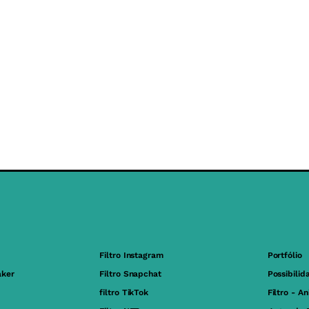
Filtro Instagram
Portfólio
aker
Filtro Snapchat
Possibilid
filtro TikTok
Filtro - A