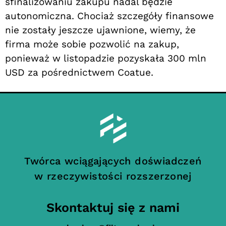
sfinalizowaniu zakupu nadal będzie
autonomiczna. Chociaż szczegóły finansowe
nie zostały jeszcze ujawnione, wiemy, że
firma może sobie pozwolić na zakup,
ponieważ w listopadzie pozyskała 300 mln
USD za pośrednictwem Coatue.
Twórca wciągających doświadczeń
w rzeczywistości rozszerzonej
Skontaktuj się z nami