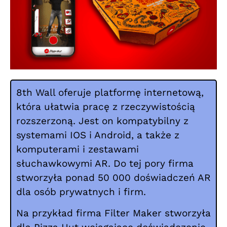
8th Wall oferuje platformę internetową,
która ułatwia pracę z rzeczywistością
rozszerzoną. Jest on kompatybilny z
systemami IOS i Android, a także z
komputerami i zestawami
słuchawkowymi AR. Do tej pory firma
stworzyła ponad 50 000 doświadczeń AR
dla osób prywatnych i firm.
Na przykład firma Filter Maker stworzyła