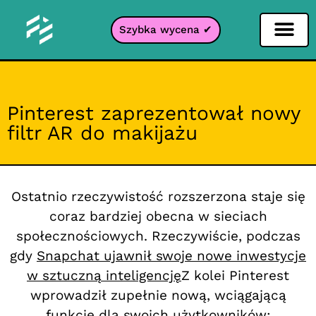
Szybka wycena ✔
Filtr portali
Pinterest zaprezentował nowy
filtr AR do makijażu
Ostatnio rzeczywistość rozszerzona staje się
coraz bardziej obecna w sieciach
społecznościowych. Rzeczywiście, podczas
gdy
Snapchat ujawnił swoje nowe inwestycje
w sztuczną inteligencję
Z kolei Pinterest
wprowadził zupełnie nową, wciągającą
funkcję dla swoich użytkowników: