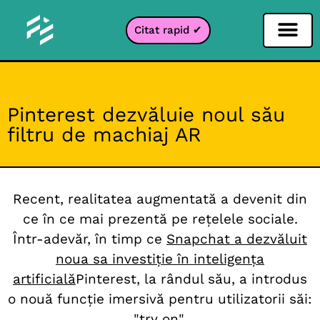
Citat rapid ✔
Filtru pentru rețele sociale
Filtru Instagr
Filtru Snapcha
Filtru TikTok
Pinterest dezvăluie noul său
filtru de machiaj AR
Recent, realitatea augmentată a devenit din
ce în ce mai prezentă pe rețelele sociale.
Într-adevăr, în timp ce
Snapchat a dezvăluit
noua sa investiție în inteligența
artificială
Pinterest, la rândul său, a introdus
o nouă funcție imersivă pentru utilizatorii săi:
"try on".