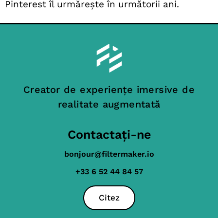
Pinterest îl urmărește în următorii ani.
Creator de experiențe imersive de
realitate augmentată
Contactați-ne
bonjour@filtermaker.io
+33 6 52 44 84 57
Citez