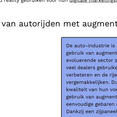
 reality gebruiken voor hun
digitale marketings
van autorijden met augmente
De auto-industrie is 
gebruik van augmente
evoluerende sector z
veel dealers gebruik
verbeteren en de rij
vergemakkelijken. D
kwaliteit van hun v
gebruik van augment
eenvoudige gebaren r
Dankzij een zijpanee