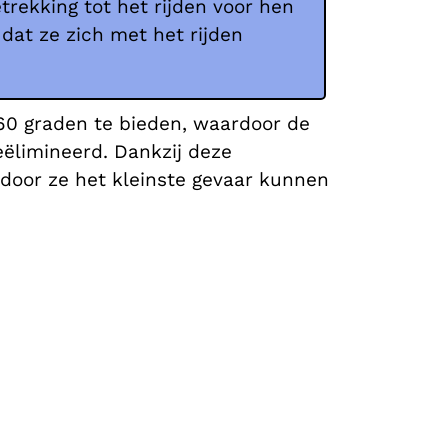
trekking tot het rijden voor hen
at ze zich met het rijden
360 graden te bieden, waardoor de
ëlimineerd. Dankzij deze
door ze het kleinste gevaar kunnen