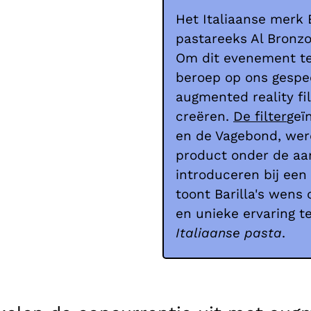
Het Italiaanse merk 
pastareeks Al Bronzo
Om dit evenement te
beroep op ons gespe
augmented reality fi
creëren.
De filter
geï
en de Vagebond, we
product onder de aa
introduceren bij een b
toont Barilla's wen
en unieke ervaring t
Italiaanse pasta
.