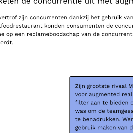
kelen de concurrentie uit met augm
vertrof zijn concurrenten dankzij het gebruik va
astfoodrestaurant konden consumenten de concur
ne op een reclameboodschap van de concurrent e
ordt.
Zijn grootste rivaal
voor augmented reali
filter aan te bieden
was om de teamgeest
te benadrukken. We
gebruik maken van de