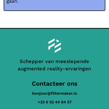
gaan.
Schepper van meeslepende
augmented reality-ervaringen
Contacteer ons
bonjour@filtermaker.io
+33 6 52 44 84 57