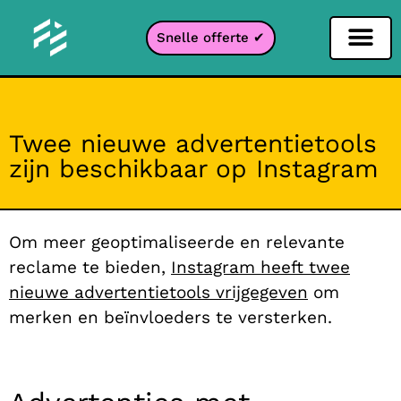
Snelle offerte ✔
Sociale netwerken filter
Instagram filter
Snapchat filter
TikTok filter
Twee nieuwe advertentietools
zijn beschikbaar op Instagram
Om meer geoptimaliseerde en relevante
reclame te bieden,
Instagram heeft twee
nieuwe advertentietools vrijgegeven
om
merken en beïnvloeders te versterken.