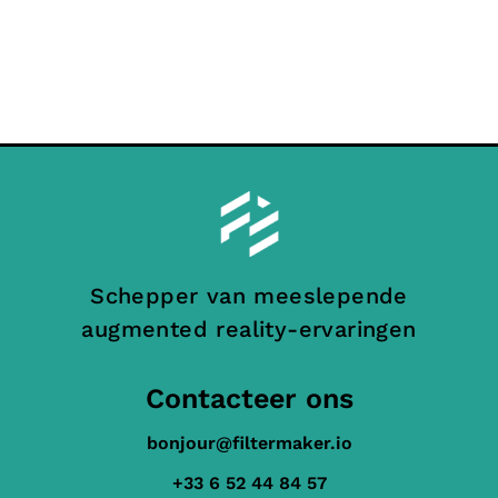
Schepper van meeslepende
augmented reality-ervaringen
Contacteer ons
bonjour@filtermaker.io
+33 6 52 44 84 57