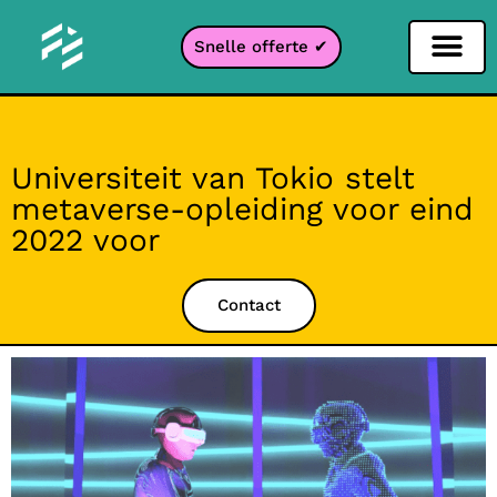
Snelle offerte ✔
Sociale netwerken filter
Instagram filter
Snapchat filter
TikTok filter
Universiteit van Tokio stelt
metaverse-opleiding voor eind
2022 voor
Contact