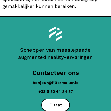
gemakkelijker kunnen bereiken.
Schepper van meeslepende
augmented reality-ervaringen
Contacteer ons
bonjour@filtermaker.io
+33 6 52 44 84 57
Citaat