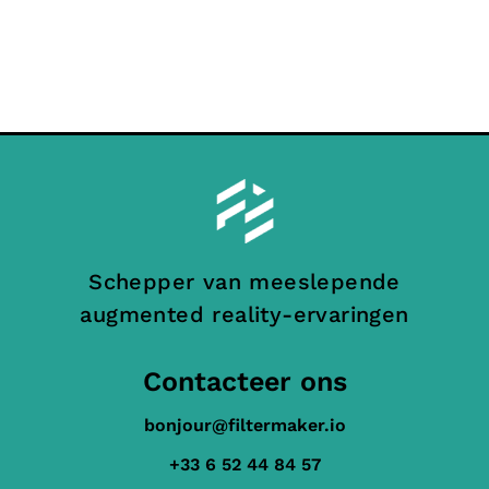
Schepper van meeslepende
augmented reality-ervaringen
Contacteer ons
bonjour@filtermaker.io
+33 6 52 44 84 57