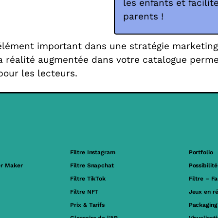
les enfants et facili
parents !
lément important dans une stratégie marketing.
la réalité augmentée dans votre catalogue perm
our les lecteurs.
Filtre Instagram
Portfolio
er Maker
Filtre Snapchat
Possibilité
Filtre TikTok
Filtre – F
Filtre NFT
Jeux en r
Prix & Tarifs
Packaging
Glossaire de l’AR
Visualisat