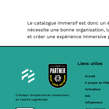
Le catalogue immersif est donc un é
nécessite une bonne organisation, 
et créer une expérience immersive p
Liens utiles
Accueil
À propos de Filt
Activations
Créateur d’expériences immersives
Ads
en réalité augmentée
Influenceurs
Jeux concours