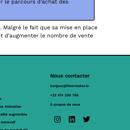
ter le parcours d’achat des
 Malgré le fait que sa mise en place
et d’augmenter le nombre de vente
Nous contacter
bonjour@filtermaker.io
+32 474 230 766
s
À propos de nous
ace Animation
éalité augmentée
 immersif
ion de produit 3D