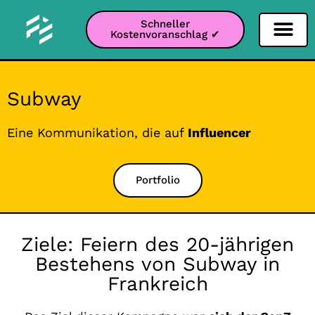
Schneller
Kostenvoranschlag ✔
Filter Soziale Netz
Instagram-Filter
Snapchat-Filter
TikTok-Filter
Subway
Eine Kommunikation, die auf
Influencer
Portfolio
Ziele: Feiern des 20-jährigen
Bestehens von Subway in
Frankreich