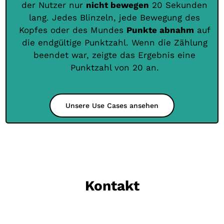
der Nutzer nur
nicht bewegen
20 Sekunden
lang. Jedes Blinzeln, jede Bewegung des
Kopfes oder des Mundes
Punkte abnahm
auf
die endgültige Punktzahl. Wenn die Zählung
beendet war, zeigte das Ergebnis eine
Punktzahl von 20 an.
Unsere Use Cases ansehen
Kontakt