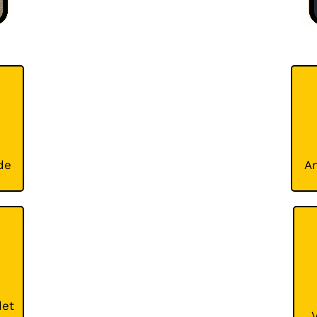
de
An
det