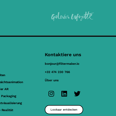
Kontaktiere uns
bonjour@filtermaker.io
+32 474 230 766
iten
Über uns
esichtsanimation
der AR
 Packaging
tvisualisierung
Lookaar entdecken
 Realität