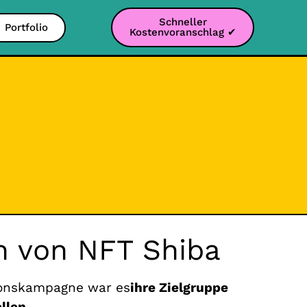
Schneller
Portfolio
Kostenvoranschlag ✔
on von NFT Shiba
tionskampagne war es
ihre Zielgruppe
llen
.