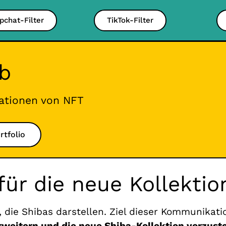
pchat-Filter
TikTok-Filter
ub
ationen von NFT
rtfolio
für die neue Kollekti
s, die Shibas darstellen. Ziel dieser Kommunika
rweitern und die neue Shiba-Kollektion vorzuste