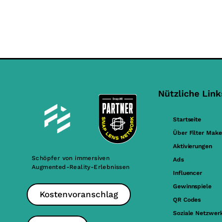
Nützliche Link
Startseite
Über Filter Make
Aktivierungen
Schöpfer von immersiven
Ads
Augmented-Reality-Erlebnissen
Influencer
Gewinnspiele
Kostenvoranschlag
QR Codes
Soziale Netzwer