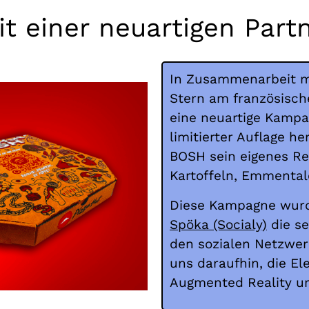
it einer neuartigen Part
In Zusammenarbeit m
Stern am französisch
eine neuartige Kampag
limitierter Auflage he
BOSH sein eigenes R
Kartoffeln, Emmenta
Diese Kampagne wur
Spöka (Socialy)
die se
den sozialen Netzwer
uns daraufhin, die E
Augmented Reality u