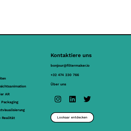
Kontaktiere uns
bonjour@filtermaker.io
+32 474 230 766
iten
Über uns
esichtsanimation
der AR
 Packaging
tvisualisierung
Lookaar entdecken
 Realität