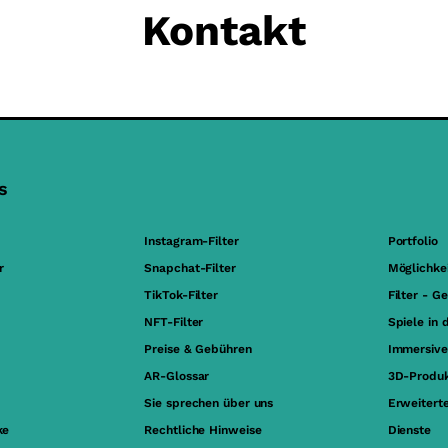
Kontakt
s
Instagram-Filter
Portfolio
r
Snapchat-Filter
Möglichke
TikTok-Filter
Filter - G
NFT-Filter
Spiele in 
Preise & Gebühren
Immersive
AR-Glossar
3D-Produk
Sie sprechen über uns
Erweiterte
ke
Rechtliche Hinweise
Dienste