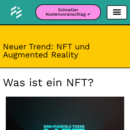
Schneller
Kostenvoranschlag ✔
Filter Soziale Netz
Instagram-Filter
Snapchat-Filter
TikTok-Filter
Neuer Trend: NFT und
Augmented Reality
Was ist ein NFT?