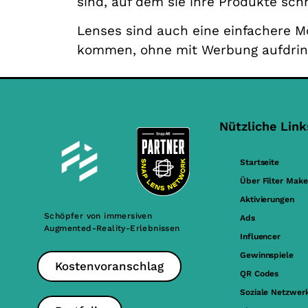
sind, auf dem sie ihre Produkte sch
Lenses sind auch eine einfachere 
kommen, ohne mit Werbung aufdring
Nützliche Link
Startseite
Über Filter Make
Aktivierungen
Schöpfer von immersiven
Ads
Augmented-Reality-Erlebnissen
Influencer
Gewinnspiele
Kostenvoranschlag
QR Codes
Soziale Netzwer