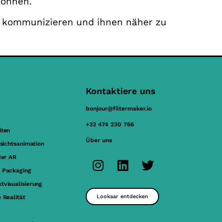
können.
u kommunizieren und ihnen näher zu
Kontaktiere uns
bonjour@filtermaker.io
+32 474 230 766
iten
Über uns
esichtsanimation
der AR
 Packaging
tvisualisierung
Lookaar entdecken
 Realität