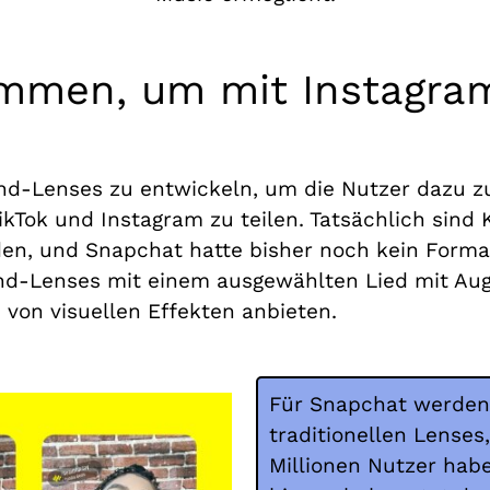
men, um mit Instagram
ound-Lenses zu entwickeln, um die Nutzer dazu z
Tok und Instagram zu teilen. Tatsächlich sind K
rden, und Snapchat hatte bisher noch kein Forma
ound-Lenses mit einem ausgewählten Lied mit Au
on visuellen Effekten anbieten.
Für Snapchat werden
traditionellen Lenses,
Millionen Nutzer hab