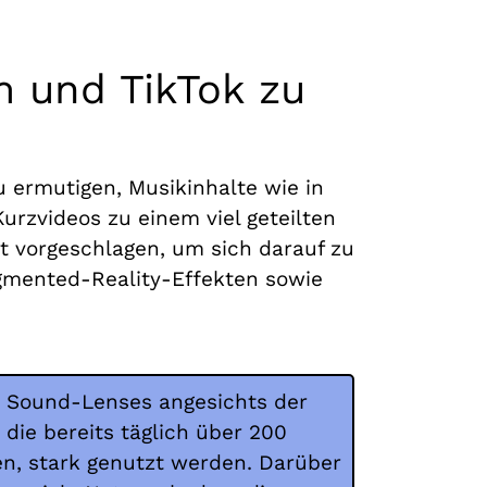
 und TikTok zu
u ermutigen, Musikinhalte wie in
urzvideos zu einem viel geteilten
t vorgeschlagen, um sich darauf zu
gmented-Reality-Effekten sowie
 Sound-Lenses angesichts der
 die bereits täglich über 200
en, stark genutzt werden. Darüber