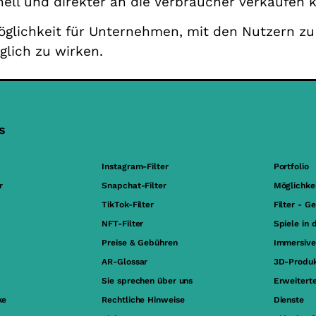
nell und direkter an die Verbraucher verkaufen 
Möglichkeit für Unternehmen, mit den Nutzern z
lich zu wirken.
s
Instagram-Filter
Portfolio
r
Snapchat-Filter
Möglichke
TikTok-Filter
Filter - G
NFT-Filter
Spiele in 
Preise & Gebühren
Immersive
AR-Glossar
3D-Produk
Sie sprechen über uns
Erweiterte
ke
Rechtliche Hinweise
Dienste